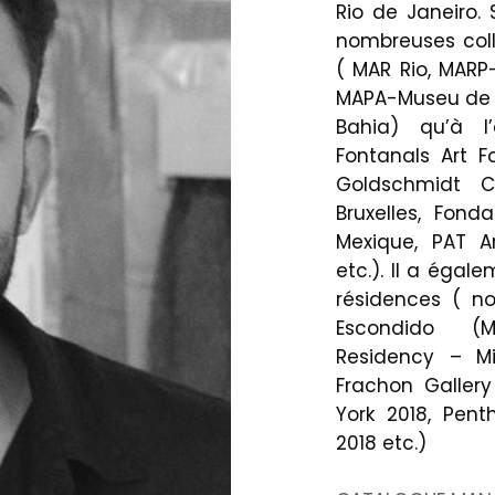
Rio de Janeiro.
nombreuses coll
( MAR Rio, MARP
MAPA-Museu de Ar
Bahia) qu’à l
Fontanals Art F
Goldschmidt Co
Bruxelles, Fon
Mexique, PAT A
etc.). Il a éga
résidences ( 
Escondido (M
Residency – Mi
Frachon Gallery
York 2018, Pent
2018 etc.)
.