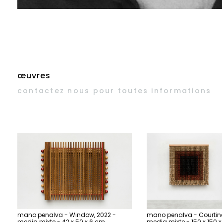
œuvres
contactez nous pour toutes informations
mano penalva - Window, 2022 -
mano penalva - Courtine
media mixte - 42 x 50 x 6 cm
media mixte - 150 x 150 