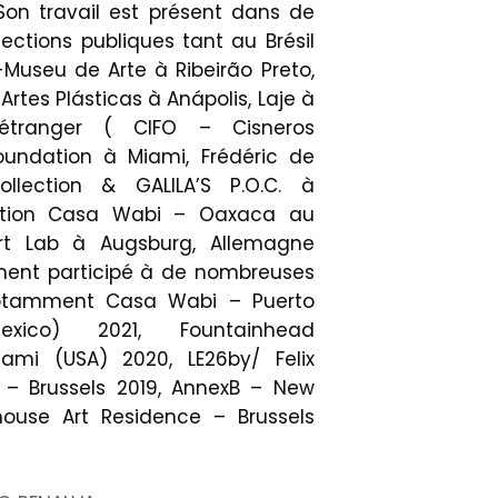
 Son travail est présent dans de
ections publiques tant au Brésil
-Museu de Arte à Ribeirão Preto,
tes Plásticas à Anápolis, Laje à
’étranger ( CIFO – Cisneros
oundation à Miami, Frédéric de
llection & GALILA’S P.O.C. à
dation Casa Wabi – Oaxaca au
rt Lab à Augsburg, Allemagne
lement participé à de nombreuses
notamment Casa Wabi – Puerto
exico) 2021, Fountainhead
ami (USA) 2020, LE26by/ Felix
 – Brussels 2019, AnnexB – New
house Art Residence – Brussels